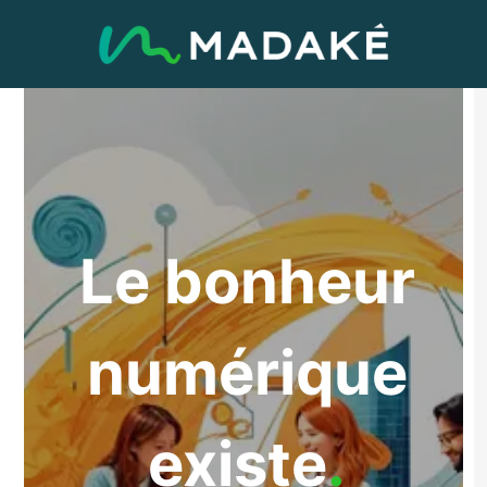
Le bonheur
numérique
existe
.